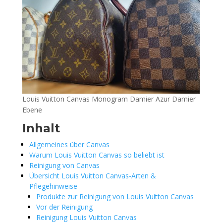
Louis Vuitton Canvas Monogram Damier Azur Damier
Ebene
Inhalt
Allgemeines über Canvas
Warum Louis Vuitton Canvas so beliebt ist
Reinigung von Canvas
Übersicht Louis Vuitton Canvas-Arten &
Pflegehinweise
Produkte zur Reinigung von Louis Vuitton Canvas
Vor der Reinigung
Reinigung Louis Vuitton Canvas