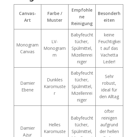
Empfohle
Canvas-
Farbe /
Besonderh
ne
Art
Muster
eiten
Reinigung
Babyfeucht
keine
LV-
tücher,
Feuchtigkei
Monogram
Monogram
Spülmittel,
t auf das
Canvas
m
Mizellenrei
Vachetta
niger
Leder!
Babyfeucht
Sehr
Dunkles
tücher,
Damier
robust,
Karomuste
Spülmittel,
Ebene
ideal für
r
Mizellenrei
den Alltag
niger
öfter
Babyfeucht
reinigen
Helles
tücher,
aufgrund
Damier
Karomuste
Spülmittel,
der hellen
Azur