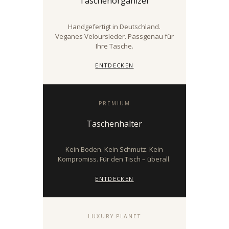
Taschenorganizer
Handgefertigt in Deutschland.
Veganes Veloursleder. Passgenau für
Ihre Tasche.
ENTDECKEN
PREMIUM
Taschenhalter
Kein Boden. Kein Schmutz. Kein
Kompromiss. Für den Tisch – überall.
ENTDECKEN
LUXURY PLANET