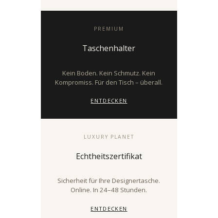
PREMIUM
Taschenhalter
Kein Boden. Kein Schmutz. Kein
Kompromiss. Für den Tisch – überall.
ENTDECKEN
LUXURY PLANET
Echtheitszertifikat
Sicherheit für Ihre Designertasche.
Online. In 24–48 Stunden.
ENTDECKEN