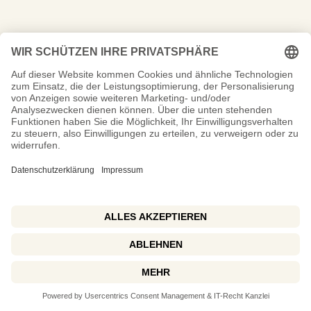
« Ältere Einträge
@2024 Copyright Marlen Gräf
Datenschutz
Impressum
About