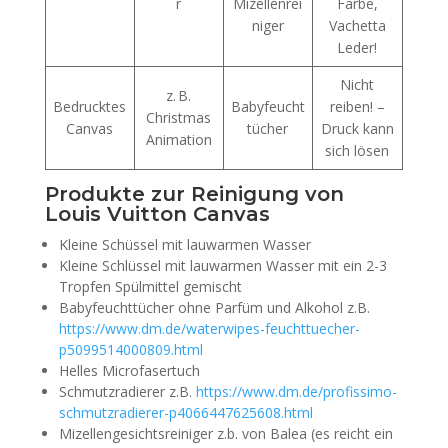
r
Mizellenrei
Farbe,
niger
Vachetta
Leder!
Nicht
z. B.
Bedrucktes
Babyfeucht
reiben! –
Christmas
Canvas
tücher
Druck kann
Animation
sich lösen
Produkte zur Reinigung von
Louis Vuitton Canvas
Kleine Schüssel mit lauwarmen Wasser
Kleine Schlüssel mit lauwarmen Wasser mit ein 2-3
Tropfen Spülmittel gemischt
Babyfeuchttücher ohne Parfüm und Alkohol z.B.
https://www.dm.de/waterwipes-feuchttuecher-
p5099514000809.html
Helles Microfasertuch
Schmutzradierer z.B.
https://www.dm.de/profissimo-
schmutzradierer-p4066447625608.html
Mizellengesichtsreiniger z.b. von Balea (es reicht ein