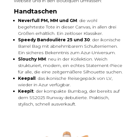
Website und in den Boutiquen umfassen:
Handtaschen
Neverfull PM, MM und GM
: die wohl
begehrteste Tote in dieser Canvas, in allen drei
Größen erhältlich. Ein zeitloser Klassiker.
Speedy Bandoulière 25 und 30
: der ikonische
Barrel Bag mit abnehmbarem Schulterriemen.
Ein sicheres Bekenntnis zum Azur-Universum.
Slouchy MM
: neu in der Kollektion. Weich
strukturiert, modern, ein echtes Statement-Piece
für alle, die eine zeitgemäßere Silhouette suchen.
Keepall
: das ikonische Reisegepäck von LV,
wieder in Azur verfügbar.
Keepit
: der kompakte Bumbag, der bereits auf
dem SS2025 Runway debutierte. Praktisch,
stylisch, schnell ausverkauft.