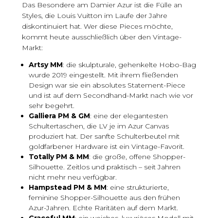
Das Besondere am Damier Azur ist die Fülle an
Styles, die Louis Vuitton im Laufe der Jahre
diskontinuiert hat. Wer diese Pieces möchte,
kommt heute ausschließlich über den Vintage-
Markt:
Artsy MM
: die skulpturale, gehenkelte Hobo-Bag
wurde 2019 eingestellt. Mit ihrem fließenden
Design war sie ein absolutes Statement-Piece
und ist auf dem Secondhand-Markt nach wie vor
sehr begehrt.
Galliera PM & GM
: eine der elegantesten
Schultertaschen, die LV je im Azur Canvas
produziert hat. Der sanfte Schulterbeutel mit
goldfarbener Hardware ist ein Vintage-Favorit.
Totally PM & MM
: die große, offene Shopper-
Silhouette. Zeitlos und praktisch – seit Jahren
nicht mehr neu verfügbar.
Hampstead PM & MM
: eine strukturierte,
feminine Shopper-Silhouette aus den frühen
Azur-Jahren. Echte Raritäten auf dem Markt.
Graceful MM
: ein weiches, luxuriöses Modell mit