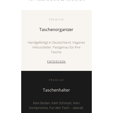
PREMIUM
Taschenorganizer
Handgefertigt in Deutschland. Veganes
Veloursleder. Passgenau für Ihre
Tasche.
ENTDECKEN
PREMIUM
Taschenhalter
Kein Boden. Kein Schmutz. Kein
Kompromiss. Für den Tisch – überall.