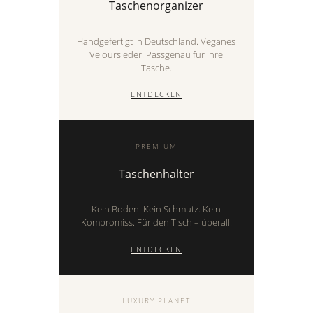
Taschenorganizer
Handgefertigt in Deutschland. Veganes
Veloursleder. Passgenau für Ihre
Tasche.
ENTDECKEN
PREMIUM
Taschenhalter
Kein Boden. Kein Schmutz. Kein
Kompromiss. Für den Tisch – überall.
ENTDECKEN
LUXURY PLANET