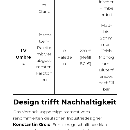
frischer
m
Himbe
Glanz
erduft
Matt-
bis
Lidscha
Schim
tten-
mer-
Palette
LV
8
220 €
Finish,
mit vier
Ombre
Palette
(Refill
Monog
abgesti
s
n
80 €)
ram-
mmten
Blütenf
Farbtön
enster,
en
nachfüll
bar
Design trifft Nachhaltigkeit
Das Verpackungsdesign stammt vom
renommierten deutschen Industriedesigner
Konstantin Grcic
. Er hat es geschafft, die klare