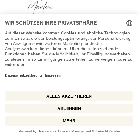
FAQ
zu Louis Vuitton
Beauty
Was ist La Beauté Louis Vuitton?
La Beauté Louis Vuitton ist die erste offizielle
Kosmetiklinie des Hauses mit Lippenstiften, Balms
und Lidschatten.
Wann fand der Launch statt?
Der weltweite Verkaufsstart erfolgte Ende August
2025 in ausgewählten Louis Vuitton Boutiquen und
online.
Wie teuer sind die Produkte?
Die Preise liegen zwischen 140 und 220 Euro,