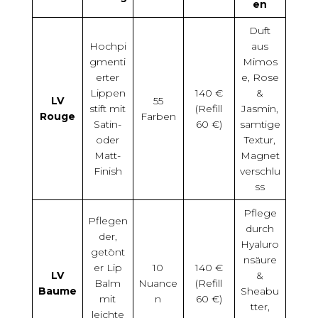
en
Duft
Hochpi
aus
gmenti
Mimos
erter
e, Rose
Lippen
140 €
&
LV
55
stift mit
(Refill
Jasmin,
Rouge
Farben
Satin-
60 €)
samtige
oder
Textur,
Matt-
Magnet
Finish
verschlu
ss
Pflege
Pflegen
durch
der,
Hyaluro
getönt
nsäure
er Lip
10
140 €
LV
&
Balm
Nuance
(Refill
Baume
Sheabu
mit
n
60 €)
tter,
leichte