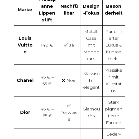
anne
Nachfü
Design
Beson
Marke
Lippen
llbar
-Fokus
derheit
stift
Metall-
Parfümi
Louis
Case
erter
Vuitto
140 €
✅ Ja
mit
Luxus &
n
Monog
Kunsto
ram
bjekt
Klassike
Klassisc
45 € –
r mit
Chanel
❌ Nein
h-
55 €
Kultstat
elegant
us
Stark
✅
45 € –
Glamou
pigmen
Dior
Teilweis
65 €
rös
tierte
e
Farben
Leder-