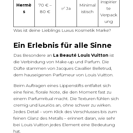
inspirier
Hermè
70 € –
Minimal
✅ Ja
te
s
80 €
istisch
Verpack
ung
Was ist deine Lieblings Luxus Kosmetik Marke?
Ein Erlebnis für alle Sinne
Das Besondere an
La Beauté Louis Vuitton
ist
die Verbindung von Make-up und Parfum. Die
Düfte stammen von Jacques Cavallier Belletrud,
dem hauseigenen Parfümeur von Louis Vuitton.
Beim Auftragen eines Lippenstifts entfaltet sich
eine feine, florale Note, die den Moment fast zu
einem Parfumritual macht. Die Texturen fühlen sich
cremig und luxuriös an, ohne schwer zu wirken.
Jedes Detail – vom Klick des Verschlusses bis zum
feinen Glanz des Metalls – erinnert daran, wie sehr
bei Louis Vuitton jedes Element eine Bedeutung
hat.