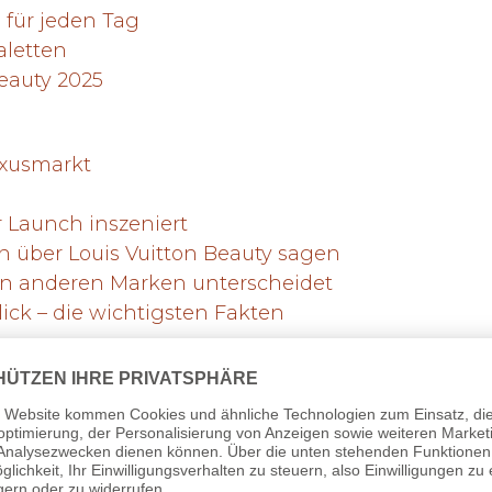
 für jeden Tag
aletten
Beauty 2025
uxusmarkt
r Launch inszeniert
n über Louis Vuitton Beauty sagen
von anderen Marken unterscheidet
lick – die wichtigsten Fakten
nch 2025
t in die Beauty-Welt einsteigt