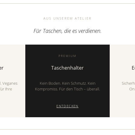
AUS UNSEREM ATELIER
Für Taschen, die es verdienen.
PREMIUM
er
Taschenhalter
E
d. Veganes
Kein Boden. Kein Schmutz. Kein
Sicherh
ür Ihre
Kompromiss. Für den Tisch – überall.
Onl
ENTDECKEN