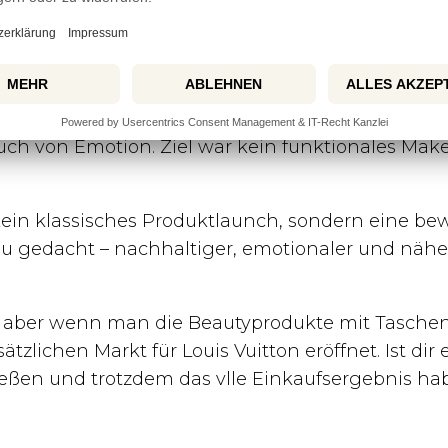
smetik lancieren würde, war abzusehen. Nach Pa
Make-up zu erweitern. Doch anstatt einfach ein 
us Zeit genommen – und zwar mehrere Jahre.
, jede Farbe und jedes Detail sollte das verkörpe
ch von Emotion. Ziel war kein funktionales Make
 kein klassisches Produktlaunch, sondern eine b
u gedacht – nachhaltiger, emotionaler und näh
er, aber wenn man die Beautyprodukte mit Taschen
tzlichen Markt für Louis Vuitton eröffnet. Ist di
ießen und trotzdem das vlle Einkaufsergebnis ha