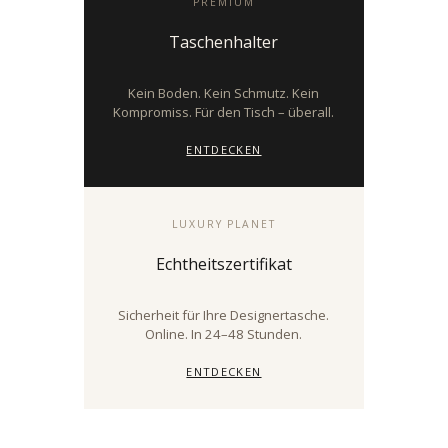
PREMIUM
Taschenhalter
Kein Boden. Kein Schmutz. Kein
Kompromiss. Für den Tisch – überall.
ENTDECKEN
LUXURY PLANET
Echtheitszertifikat
Sicherheit für Ihre Designertasche.
Online. In 24–48 Stunden.
ENTDECKEN