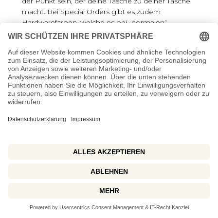
der Punkt sein, der deine Tasche zu deiner Tasche
macht. Bei Special Orders gibt es zudem
Hardwarefarben, welche es bei „normalen“
Taschen nicht zum Einsatz kommen.
Wenn du mich fragst, wie man hardwareseitig
insider wählt, dann sage ich nicht nimm immer das
eine, sondern ich schaue auf Balance.
Kontrastreiches Multico mit sehr auffälliger
Hardware kann schnell zu viel werden, während
eine ruhige Verso Konfiguration durch eine
besondere Hardware genau den richtigen Twist
bekommen kann. Und das Schöne ist, dass
Hermès dir mit Special Orders die Möglichkeit gibt,
genau diese Balance bewusst zu gestalten. Das ist
einer der Gründe, warum Special Orders nicht nur
eine Status Sache sind, sondern ein echtes Design
Erlebnis. Und ja, ich finde, dieses Design Erlebnis ist
die eigentliche Magie, nicht das Haben wollen, das
viele von außen nur sehen.
Und dann heißt es abwarten, wahrscheinlich