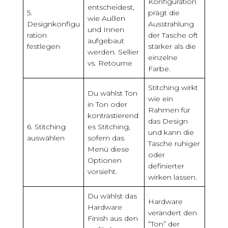
Konfiguration
entscheidest,
5.
prägt die
wie Außen
Designkonfigu
Ausstrahlung
und Innen
ration
der Tasche oft
aufgebaut
festlegen
stärker als die
werden. Sellier
einzelne
vs. Retourne
Farbe.
Stitching wirkt
Du wählst Ton
wie ein
in Ton oder
Rahmen für
kontrastierend
das Design
6. Stitching
es Stitching,
und kann die
auswählen
sofern das
Tasche ruhiger
Menü diese
oder
Optionen
definierter
vorsieht.
wirken lassen.
Du wählst das
Hardware
Hardware
verändert den
Finish aus den
“Ton” der