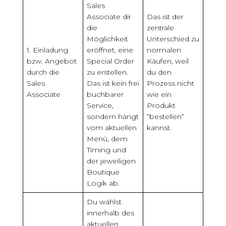
Sales
Associate dir
Das ist der
die
zentrale
Möglichkeit
Unterschied zu
1. Einladung
eröffnet, eine
normalen
bzw. Angebot
Special Order
Käufen, weil
durch die
zu erstellen.
du den
Sales
Das ist kein frei
Prozess nicht
Associate
buchbarer
wie ein
Service,
Produkt
sondern hängt
“bestellen”
vom aktuellen
kannst.
Menü, dem
Timing und
der jeweiligen
Boutique
Logik ab.
Du wählst
innerhalb des
aktuellen