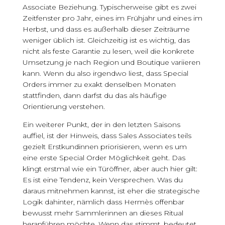
Associate Beziehung. Typischerweise gibt es zwei
Zeitfenster pro Jahr, eines im Frühjahr und eines im
Herbst, und dass es außerhalb dieser Zeiträume
weniger üblich ist. Gleichzeitig ist es wichtig, das
nicht als feste Garantie zu lesen, weil die konkrete
Umsetzung je nach Region und Boutique variieren
kann. Wenn du also irgendwo liest, dass Special
Orders immer zu exakt denselben Monaten
stattfinden, dann darfst du das als häufige
Orientierung verstehen.
Ein weiterer Punkt, der in den letzten Saisons
auffiel, ist der Hinweis, dass Sales Associates teils
gezielt Erstkundinnen priorisieren, wenn es um
eine erste Special Order Möglichkeit geht. Das
klingt erstmal wie ein Türöffner, aber auch hier gilt:
Es ist eine Tendenz, kein Versprechen. Was du
daraus mitnehmen kannst, ist eher die strategische
Logik dahinter, nämlich dass Hermès offenbar
bewusst mehr Sammlerinnen an dieses Ritual
heranführen möchte. Wenn das stimmt, bedeutet