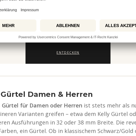
PREMIUM
er
Taschenhalter
E
hland.
Kein Boden. Kein Schmutz. Kein
Sicherhe
sgenau für
Kompromiss. Für den Tisch – überall.
Onl
ENTDECKEN
s Gürtel Damen & Herren
 Gürtel für Damen oder Herren
ist stets mehr als 
ineren Varianten greifen – etwa dem Kelly Gürtel o
ren Ausführungen in 32 oder 38 mm Breite. Die reve
arben, ein Gürtel. Ob in klassischem Schwarz/Gold o