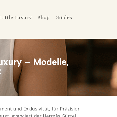
Little Luxury
Shop
Guides
uxury – Modelle,
k
ment und Exklusivität, für Präzision
eugt, avanciert der Hermès Gürtel