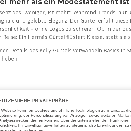
l mehr als ein Modestatement ist
senz des „weniger, ist mehr“. Während Trends laut u
ignale und gelebte Eleganz. Der Gürtel erfüllt diese 
Persönlichkeit – ohne Logos zu schreien. Ob in der B
 Reise: Ein Hermès Gürtel flüstert Klasse, statt sie z
einen Details des Kelly-Gürtels verwandeln Basics in
l heben.
AUS UNSEREM ATELIER
Für Taschen, die es verdienen.