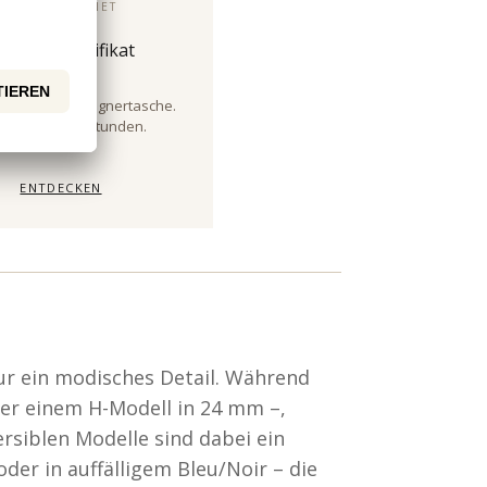
LUXURY PLANET
chtheitszertifikat
it für Ihre Designertasche.
ine. In 24–48 Stunden.
ENTDECKEN
nur ein modisches Detail. Während
der einem H-Modell in 24 mm –,
rsiblen Modelle sind dabei ein
der in auffälligem Bleu/Noir – die