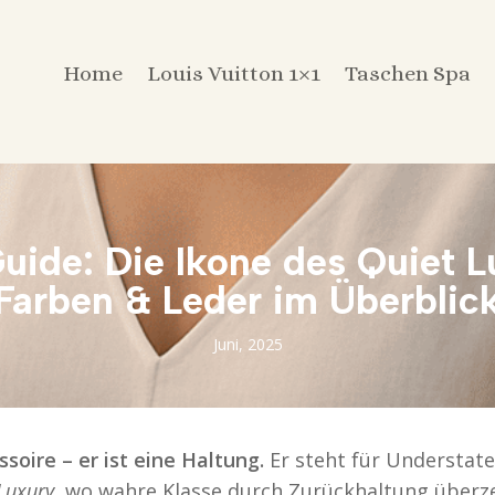
Home
Louis Vuitton 1×1
Taschen Spa
uide: Die Ikone des Quiet L
Farben & Leder im Überblic
Juni, 2025
soire – er ist eine Haltung.
Er steht für Understate
Luxury
, wo wahre Klasse durch Zurückhaltung überz